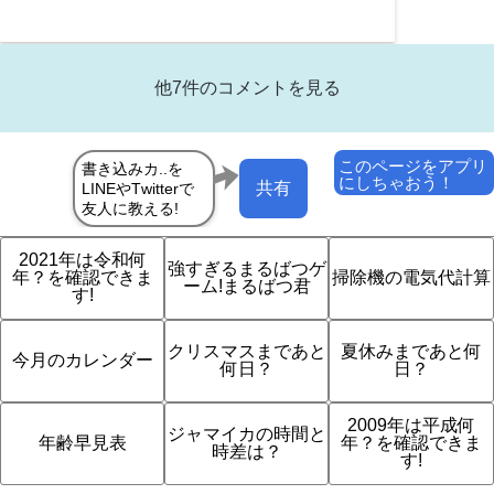
で
他7件のコメントを見る
このページをアプリ
にしちゃおう！
共有
2021年は令和何
強すぎるまるばつゲ
年？を確認できま
掃除機の電気代計算
ーム!まるばつ君
す!
クリスマスまであと
夏休みまであと何
今月のカレンダー
何日？
日？
2009年は平成何
ジャマイカの時間と
年齢早見表
年？を確認できま
時差は？
す!