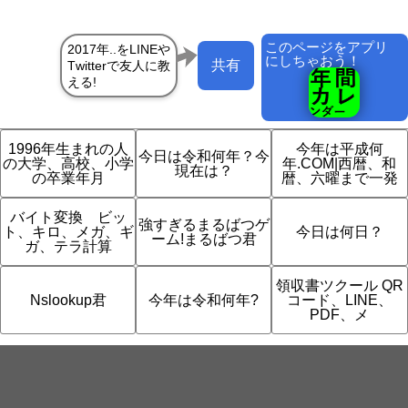
このページをアプリ
にしちゃおう！
共有
1996年生まれの人
今年は平成何
今日は令和何年？今
の大学、高校、小学
年.COM|西暦、和
現在は？
の卒業年月
暦、六曜まで一発
バイト変換 ビッ
強すぎるまるばつゲ
ト、キロ、メガ、ギ
今日は何日？
ーム!まるばつ君
ガ、テラ計算
領収書ツクール QR
Nslookup君
今年は令和何年?
コード、LINE、
PDF、メ