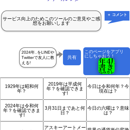
＋ コメント
このページをアプリ
にしちゃおう！
共有
2019年は平成何
1929年は昭和何
今日は令和何年？今
年？を確認できま
年？
現在は？
す!
2024年は令和何
3月31日まであと何
今日の六曜は？意味
年？を確認できま
日？
は？
す!
アスキーアートメー
世界の通貨単位変換