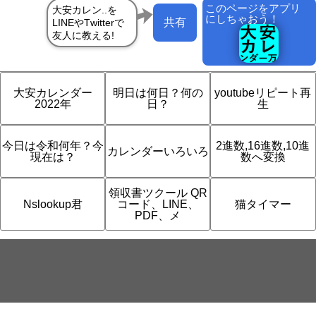
このページをアプリ
にしちゃおう！
共有
大安カレンダー
明日は何日？何の
youtubeリピート再
2022年
日？
生
今日は令和何年？今
2進数,16進数,10進
カレンダーいろいろ
現在は？
数へ変換
領収書ツクール QR
Nslookup君
コード、LINE、
猫タイマー
PDF、メ