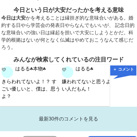
今日という日が大安だったかを考える意味
今日は大安
かを考えることは縁担ぎ的な意味合いがある。婚
約する日やら学芸会の発表日やらなんでもいいが、 記念日的
な意味合いの強い日は縁起を担いで大安にしようとかだ。科
学的根拠はないが何となく仏滅はやめておこうなんて感じだ
ろう。
みんなが検索してくれているの注目ワード
はるる☘️本物☘️
はるる☘️
＋ コメント
💛
💛
💛
きらわれてないよ！？ す
嫌われてないと思うよ！い
え私嫌
ごい優しいと、僕は、思う
い人だもん！
消えて
よ？
最新30件のコメントを見る