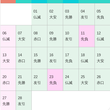
01
02
03
04
05
仏滅
大安
先勝
友引
先負
06
07
08
09
10
11
12
仏滅
大安
赤口
先勝
友引
先負
仏滅
13
14
15
16
17
18
19
大安
赤口
先勝
友引
先負
仏滅
大安
20
21
22
23
24
25
26
赤口
先勝
友引
先負
仏滅
大安
赤口
27
28
先勝
友引