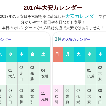
2017年大安カレンダー
大安カレンダー
2017年の大安日を六曜を基に計算した
です
分かりやすく祝日や本日なども表示！
本日のカレンダー上での六曜は先勝で大安ではありません！
3月
レンダー
の大安カレンダー
火
水
木
金
土
日
月
火
水
木
02
03
02
01
04
01
赤
先
大
大安
友引
仏滅
口
勝
安
7
08
09
10
05
06
07
08
09
11
大
赤
先
友
友
先
仏
大
赤
先負
安
口
勝
引
引
負
滅
安
口