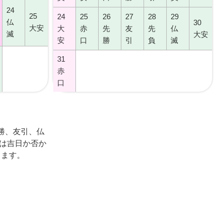
24
25
24
25
26
27
28
29
仏
30
大安
大
赤
先
友
先
仏
滅
大安
安
口
勝
引
負
滅
31
赤
口
勝、友引、仏
日は吉日か否か
ります。