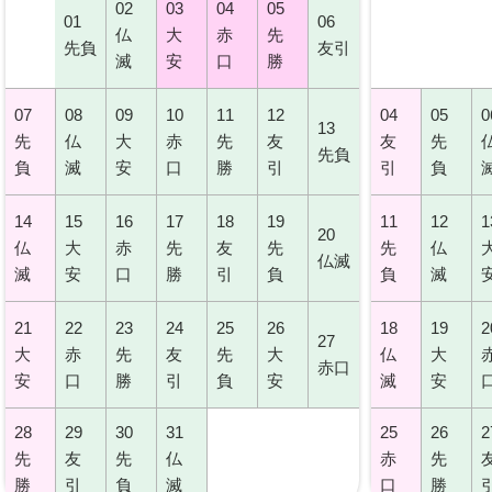
02
03
04
05
01
06
仏
大
赤
先
先負
友引
滅
安
口
勝
07
08
09
10
11
12
04
05
0
13
先
仏
大
赤
先
友
友
先
先負
負
滅
安
口
勝
引
引
負
14
15
16
17
18
19
11
12
1
20
仏
大
赤
先
友
先
先
仏
仏滅
滅
安
口
勝
引
負
負
滅
21
22
23
24
25
26
18
19
2
27
大
赤
先
友
先
大
仏
大
赤口
安
口
勝
引
負
安
滅
安
28
29
30
31
25
26
2
先
友
先
仏
赤
先
勝
引
負
滅
口
勝