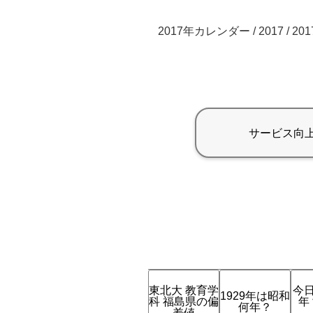
2017年カレンダー / 2017 / 2017年
東北大 教育学
今
1929年は昭和
科 福島県の偏
年
何年？
差値