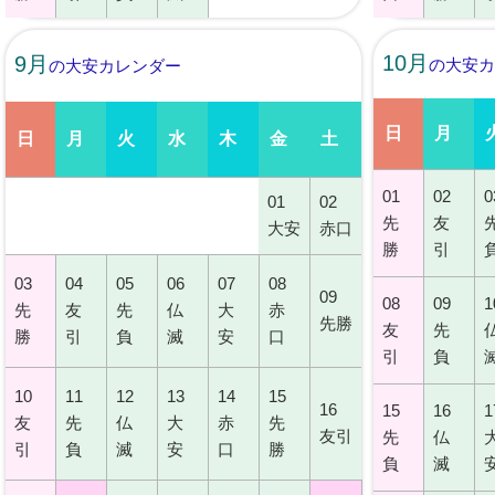
10月
9月
の大安
の大安カレンダー
日
月
日
月
火
水
木
金
土
01
02
0
01
02
先
友
大安
赤口
勝
引
03
04
05
06
07
08
09
08
09
1
先
友
先
仏
大
赤
先勝
友
先
勝
引
負
滅
安
口
引
負
10
11
12
13
14
15
16
15
16
1
友
先
仏
大
赤
先
友引
先
仏
引
負
滅
安
口
勝
負
滅