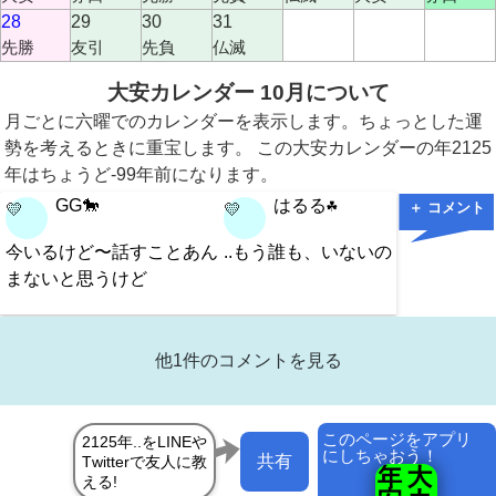
28
29
30
31
先勝
友引
先負
仏滅
大安カレンダー 10月について
月ごとに六曜でのカレンダーを表示します。ちょっとした運
勢を考えるときに重宝します。 この大安カレンダーの年2125
年はちょうど-99年前になります。
GG🐎
はるる☘️
＋ コメント
💛
💛
💛
今いるけど〜話すことあん
..もう誰も、いないの？
やっほ
まないと思うけど
だよね
他1件のコメントを見る
このページをアプリ
にしちゃおう！
共有