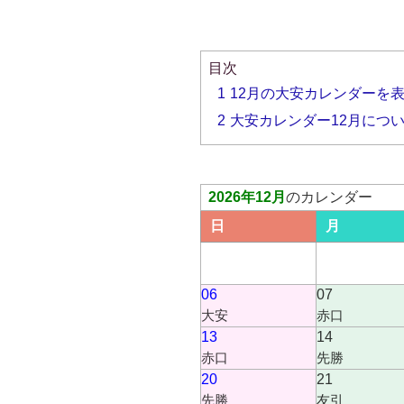
目次
1
12月の大安カレンダーを
2
大安カレンダー12月につ
2026年12月
のカレンダー
日
月
06
07
大安
赤口
13
14
赤口
先勝
20
21
先勝
友引