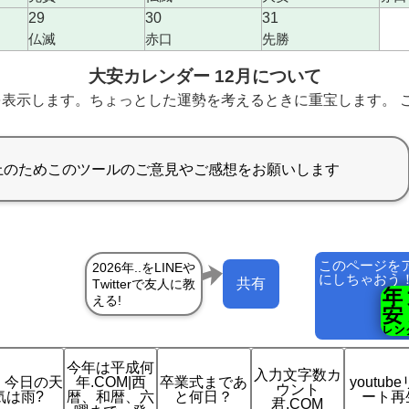
29
30
31
仏滅
赤口
先勝
大安カレンダー 12月について
表示します。ちょっとした運勢を考えるときに重宝します。 こ
このページを
にしちゃおう
共有
今年は平成何
入力文字数カ
 今日の天
年.COM|西
卒業式まであ
youtub
ウント
気は雨?
暦、和暦、六
と何日？
ート再
君.COM