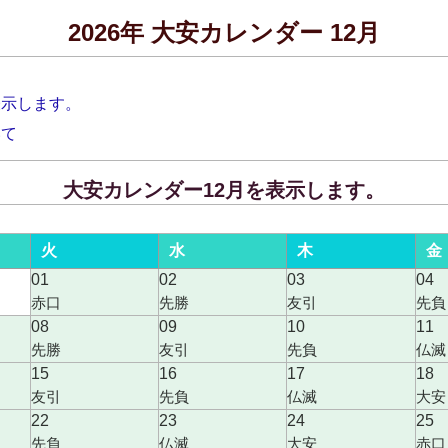
2026年 大安カレンダー 12月
表示します。
いて
大安カレンダー12月を表示します。
火
水
木
金
01
02
03
04
赤口
先勝
友引
先負
08
09
10
11
先勝
友引
先負
仏滅
15
16
17
18
友引
先負
仏滅
大安
22
23
24
25
先負
仏滅
大安
赤口