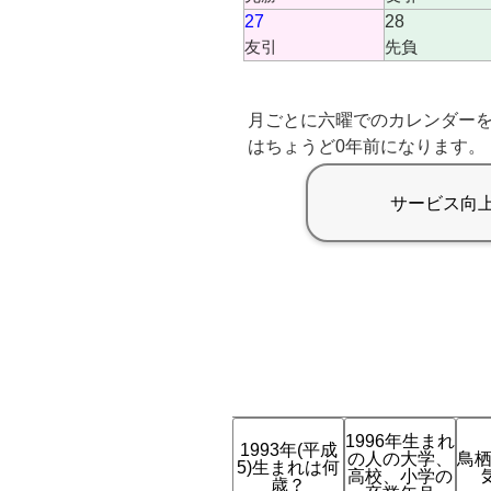
27
28
友引
先負
月ごとに六曜でのカレンダーを
はちょうど0年前になります。
1996年生まれ
1993年(平成
の人の大学、
鳥栖
5)生まれは何
高校、小学の
歳？