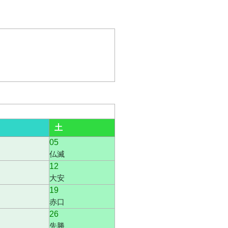
土
05
仏滅
12
大安
19
赤口
26
先勝