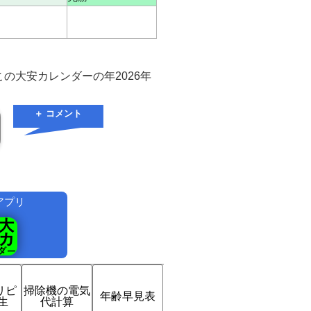
の大安カレンダーの年2026年
＋ コメント
アプリ
！
eリピ
掃除機の電気
年齢早見表
生
代計算