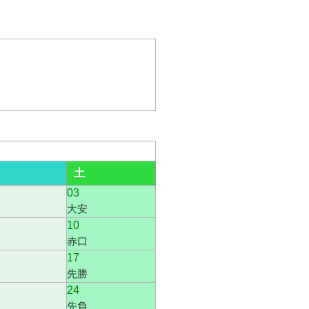
土
03
大安
10
赤口
17
先勝
24
先負