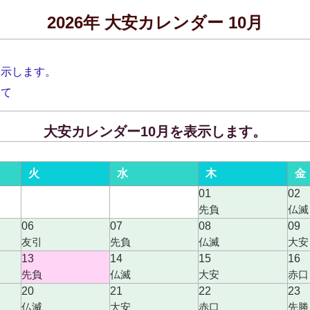
2026年 大安カレンダー 10月
表示します。
いて
大安カレンダー10月を表示します。
火
水
木
金
01
02
先負
仏滅
06
07
08
09
友引
先負
仏滅
大安
13
14
15
16
先負
仏滅
大安
赤口
20
21
22
23
仏滅
大安
赤口
先勝