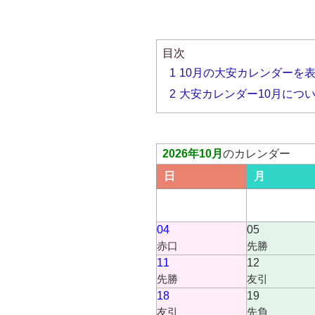
目次
1
10月の大安カレンダーを
2
大安カレンダー10月につ
2026年10月
のカレンダー
日
月
04
05
赤口
先勝
11
12
先勝
友引
18
19
友引
先負