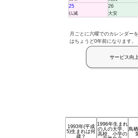
25
26
仏滅
大安
月ごとに六曜でのカレンダーを
はちょうど0年前になります。
1996年生まれ
1993年(平成
の人の大学、
鳥栖
5)生まれは何
高校、小学の
歳？