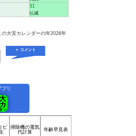
31
仏滅
の大安カレンダーの年2026年
＋ コメント
アプリ
！
eリピ
掃除機の電気
年齢早見表
生
代計算