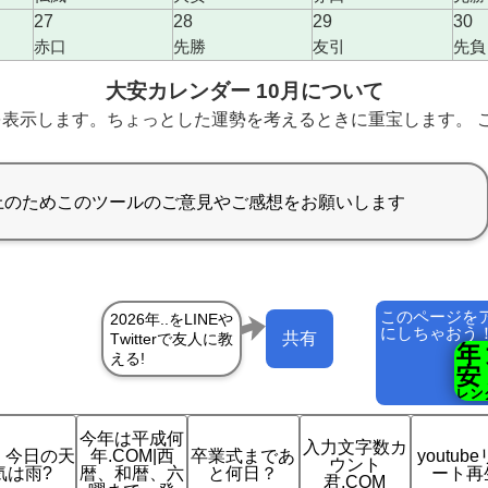
27
28
29
30
赤口
先勝
友引
先負
大安カレンダー 10月について
表示します。ちょっとした運勢を考えるときに重宝します。 こ
このページを
にしちゃおう
共有
今年は平成何
入力文字数カ
 今日の天
年.COM|西
卒業式まであ
youtub
ウント
気は雨?
暦、和暦、六
と何日？
ート再
君.COM