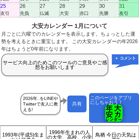
25
26
27
28
29
30
31
友引
先負
仏滅
大安
赤口
先勝
友引
大安カレンダー 1月について
月ごとに六曜でのカレンダーを表示します。ちょっとした運
勢を考えるときに重宝します。 この大安カレンダーの年2026
年はちょうど0年前になります。
＋ コメント
このページをアプリ
にしちゃおう！
共有
1996年生まれの人
1993年(平成5)生ま
鳥栖 今日の天気は
の大学、高校、小学