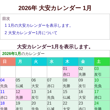
2026年 大安カレンダー 1月
目次
1
1月の大安カレンダーを表示します。
2
大安カレンダー1月について
大安カレンダー1月を表示します。
2026年1月
のカレンダー
日
月
火
水
木
金
土
01
02
03
赤口
先勝
友引
04
05
06
07
08
09
10
先負
仏滅
大安
赤口
先勝
友引
先負
11
12
13
14
15
16
17
赤口
先勝
友引
先負
仏滅
大安
赤口
18
19
20
21
22
23
24
先勝
友引
先負
仏滅
大安
赤口
先勝