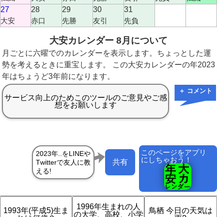
27
28
29
30
31
大安
赤口
先勝
友引
先負
大安カレンダー 8月について
月ごとに六曜でのカレンダーを表示します。ちょっとした運
勢を考えるときに重宝します。 この大安カレンダーの年2023
年はちょうど3年前になります。
＋ コメント
このページをアプリ
にしちゃおう！
共有
1996年生まれの人
1993年(平成5)生ま
鳥栖 今日の天気は
の大学、高校、小学