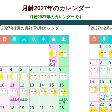
月齢2027年のカレンダー
月齢2027年のカレンダーです
2027年1月の月齢(満月)カレンダー
2027年2
日
月
火
水
木
金
土
日
月
1
2
1
2
下げん
7
8
9
の月
3
4
5
6
7
8
9
14
15
1
10
11
12
13
14
15
16
上げん
三日月
三日月
上げん
の月
の月
21
22
2
17
18
19
20
21
22
23