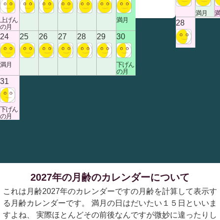
満月
上げん
満月
28
の月
24
25
26
27
28
29
30
満月
下げん
の月
31
下げん
の月
2027年の月齢のカレンダーについて
これは月齢2027年のカレンダーですの月齢を計算して表示す
る月齢カレンダーです。 満月の日はだいたい１５日といいま
すよね、 実際ほとんどその前後なんですが微妙に違ったりし