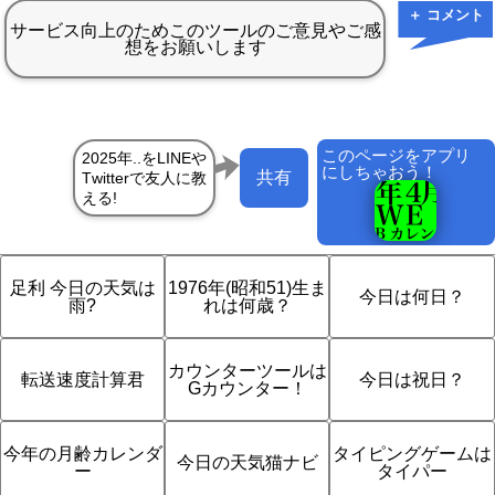
＋ コメント
このページをアプリ
にしちゃおう！
共有
足利 今日の天気は
1976年(昭和51)生ま
今日は何日？
雨?
れは何歳？
カウンターツールは
転送速度計算君
今日は祝日？
Gカウンター！
今年の月齢カレンダ
タイピングゲームは
今日の天気猫ナビ
ー
タイパー