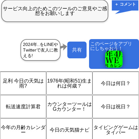
＋ コメント
このページをアプリ
にしちゃおう！
共有
足利 今日の天気は
1976年(昭和51)生ま
今日は何日？
雨?
れは何歳？
カウンターツールは
転送速度計算君
今日は祝日？
Gカウンター！
今年の月齢カレンダ
タイピングゲームは
今日の天気猫ナビ
ー
タイパー