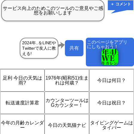
＋ コメント
このページをアプリ
にしちゃおう！
共有
足利 今日の天気は
1976年(昭和51)生ま
今日は何日？
雨?
れは何歳？
カウンターツールは
転送速度計算君
今日は祝日？
Gカウンター！
今年の月齢カレンダ
タイピングゲームは
今日の天気猫ナビ
ー
タイパー