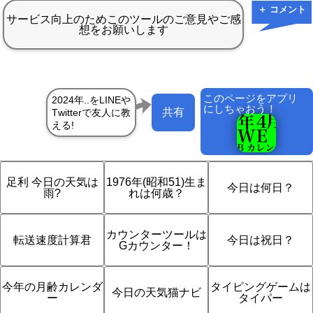
＋ コメント
このページをアプリ
にしちゃおう！
共有
足利 今日の天気は
1976年(昭和51)生ま
今日は何日？
雨?
れは何歳？
カウンターツールは
転送速度計算君
今日は祝日？
Gカウンター！
今年の月齢カレンダ
タイピングゲームは
今日の天気猫ナビ
ー
タイパー