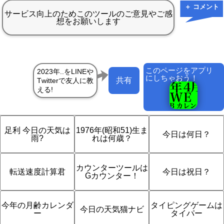
＋ コメント
このページをアプリ
にしちゃおう！
共有
足利 今日の天気は
1976年(昭和51)生ま
今日は何日？
雨?
れは何歳？
カウンターツールは
転送速度計算君
今日は祝日？
Gカウンター！
今年の月齢カレンダ
タイピングゲームは
今日の天気猫ナビ
ー
タイパー