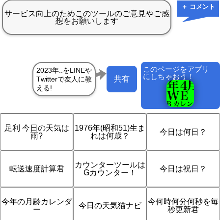
＋ コメント
このページをアプリ
にしちゃおう！
共有
足利 今日の天気は
1976年(昭和51)生ま
今日は何日？
雨?
れは何歳？
カウンターツールは
転送速度計算君
今日は祝日？
Gカウンター！
今年の月齢カレンダ
今何時何分何秒を毎
今日の天気猫ナビ
ー
秒更新君