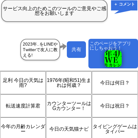
＋ コメント
このページをアプリ
にしちゃおう！
共有
足利 今日の天気は
1976年(昭和51)生ま
今日は何日？
雨?
れは何歳？
カウンターツールは
転送速度計算君
今日は祝日？
Gカウンター！
今年の月齢カレンダ
タイピングゲームは
今日の天気猫ナビ
ー
タイパー