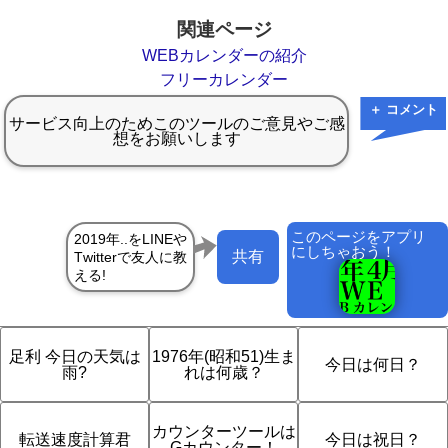
関連ページ
WEBカレンダーの紹介
フリーカレンダー
＋ コメント
このページをアプリ
にしちゃおう！
共有
足利 今日の天気は
1976年(昭和51)生ま
今日は何日？
雨?
れは何歳？
カウンターツールは
転送速度計算君
今日は祝日？
Gカウンター！