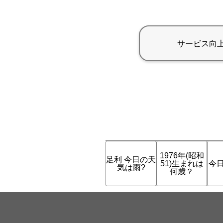
1976年(昭和
足利 今日の天
51)生まれは
今
気は雨?
何歳？