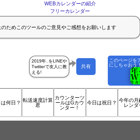
WEBカレンダーの紹介
フリーカレンダー
このページを
にしちゃおう
共有
カウンターツ
転送速度計算
今年の月
日は何日？
ールはGカウ
今日は祝日？
君
レンダ
ンター！