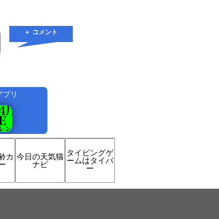
＋ コメント
アプリ
！
タイピングゲ
齢カ
今日の天気猫
ームはタイパ
ー
ナビ
ー