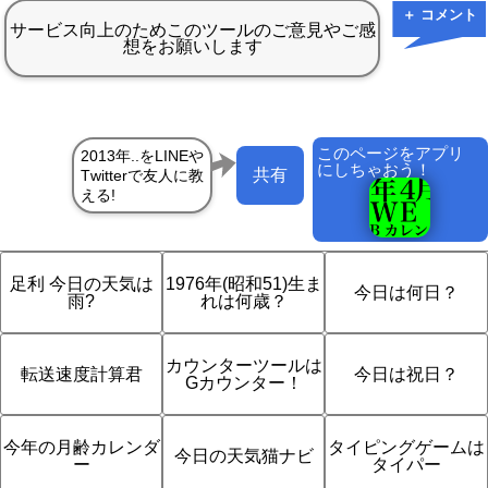
＋ コメント
このページをアプリ
にしちゃおう！
共有
足利 今日の天気は
1976年(昭和51)生ま
今日は何日？
雨?
れは何歳？
カウンターツールは
転送速度計算君
今日は祝日？
Gカウンター！
今年の月齢カレンダ
タイピングゲームは
今日の天気猫ナビ
ー
タイパー