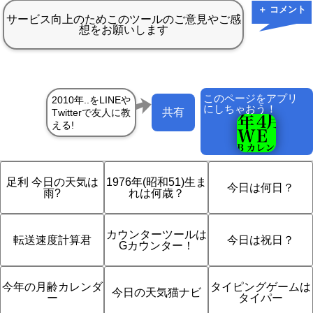
＋ コメント
このページをアプリ
にしちゃおう！
共有
足利 今日の天気は
1976年(昭和51)生ま
今日は何日？
雨?
れは何歳？
カウンターツールは
転送速度計算君
今日は祝日？
Gカウンター！
今年の月齢カレンダ
タイピングゲームは
今日の天気猫ナビ
ー
タイパー