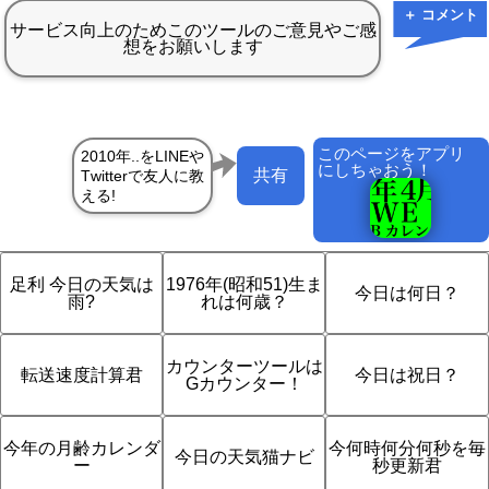
＋ コメント
このページをアプリ
にしちゃおう！
共有
足利 今日の天気は
1976年(昭和51)生ま
今日は何日？
雨?
れは何歳？
カウンターツールは
転送速度計算君
今日は祝日？
Gカウンター！
今年の月齢カレンダ
今何時何分何秒を毎
今日の天気猫ナビ
ー
秒更新君