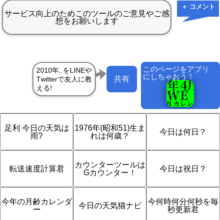
＋ コメント
このページをアプリ
にしちゃおう！
共有
足利 今日の天気は
1976年(昭和51)生ま
今日は何日？
雨?
れは何歳？
カウンターツールは
転送速度計算君
今日は祝日？
Gカウンター！
今年の月齢カレンダ
今何時何分何秒を毎
今日の天気猫ナビ
ー
秒更新君